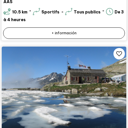
AAS
10.5
km
Sportifs
Tous publics
De 3
à 4 heures
+ información