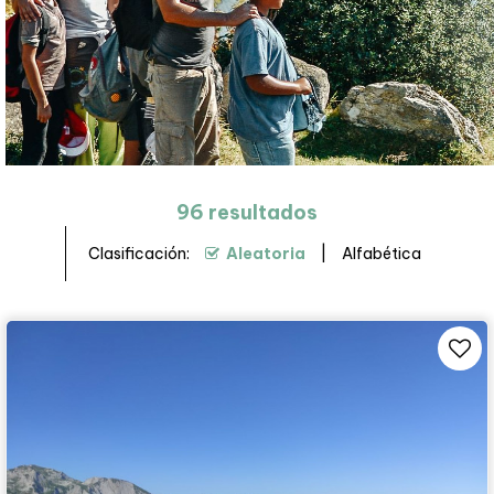
96
resultados
Clasificación:
Aleatoria
Alfabética