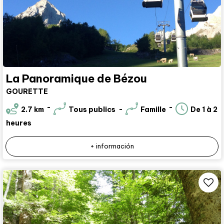
La Panoramique de Bézou
GOURETTE
2.7
km
Tous publics
Famille
De 1 à 2
heures
+ información