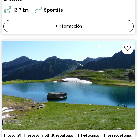
13.7
km
Sportifs
+ información
Les 4 Lacs : d'Anglas, Uzious, Lavedan