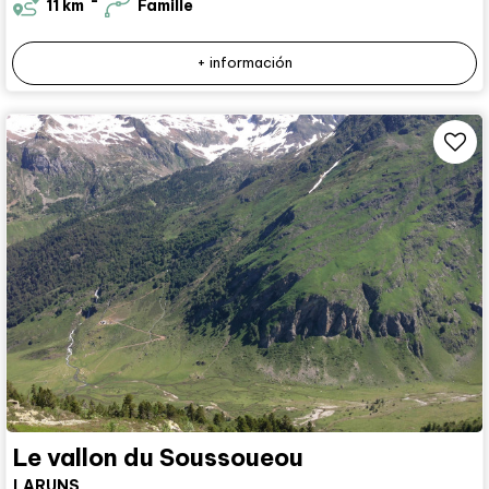
11
km
Famille
+ información
Le vallon du Soussoueou
LARUNS