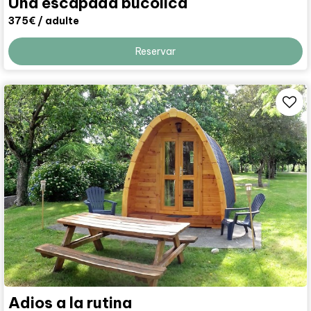
Una escapada bucólica
375€
/ adulte
Reservar
Adios a la rutina