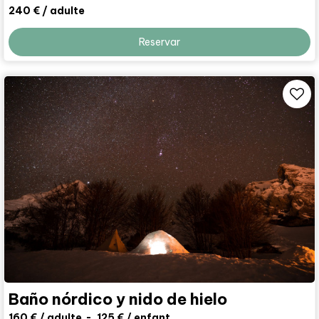
240 €
/ adulte
Reservar
Baño nórdico y nido de hielo
160 €
/ adulte
125 €
/ enfant