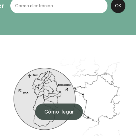
er
BIT d'Eaux-Bonnes
0
Avenue Castellane, 64440 Eaux-
Cómo llegar
Bonnes
+33 (0)5 59 05 33 08