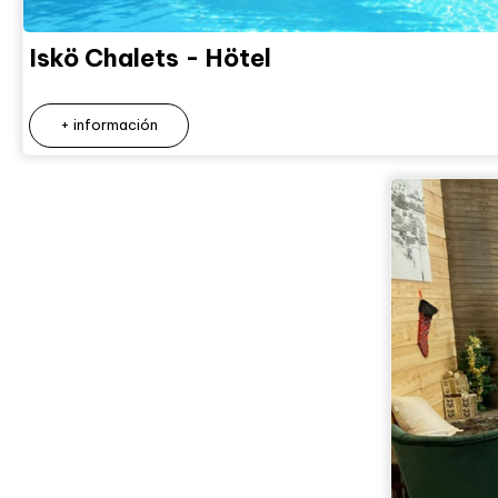
Iskö Chalets - Hötel
+ información