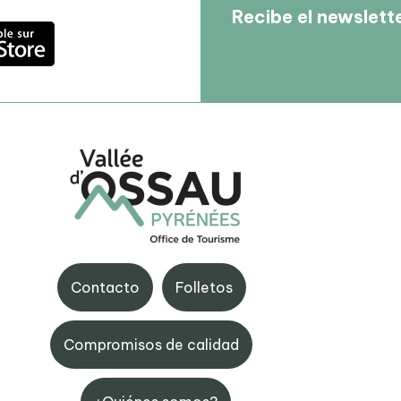
Recibe el newslett
tte
Sede de Artouste
Contacto
Folletos
de Gourette, 64440
Maison de Fabrèges, 6444
e
Artouste
Compromisos de calidad
 59 05 12 17
+33 (0)5 59 05 34 00