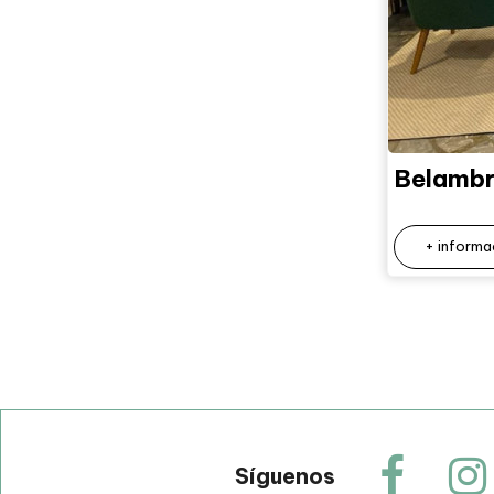
Belambra
+ informa
Síguenos