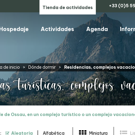
+33 (0)5 59
Tienda de actividades
Hospedaje
Actividades
Agenda
Infor
ARTESANOS, COMERCIOS Y SERVICIOS
 de inicio
>
Dónde dormir
>
Residencias, complejos vacaci
as turísticas, complejos vac
le de Ossau, en un complejo turístico o un complejo vacaciona
:
Aleatoria
Alfabética
Miniatura
Li