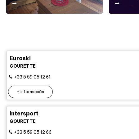
Euroski
GOURETTE
+33 5 59 05 12 61
+ información
Intersport
GOURETTE
+33 5 59 05 12 66