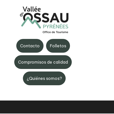
BIT Gourette
Contacto
Folletos
e la Vallée d'Ossau,
Maison de Gourette, 6444
aruns
Gourette
Compromisos de calidad
 59 05 31 41
+33 (0)5 59 05 12 17
¿Quiénes somos?