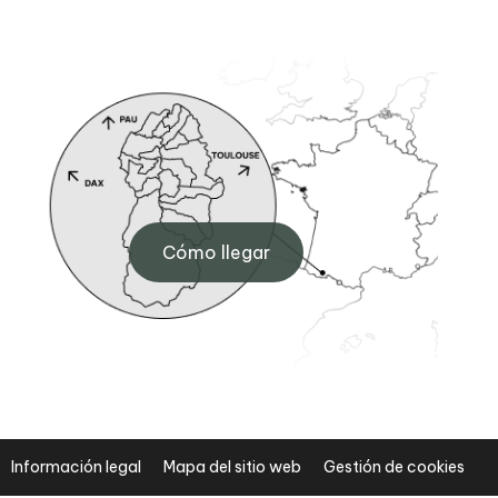
Sede de Artouste
0
Maison de Fabrèges, 64440
Cómo llegar
Artouste
+33 (0)5 59 05 34 00
Información legal
Mapa del sitio web
Gestión de cookies