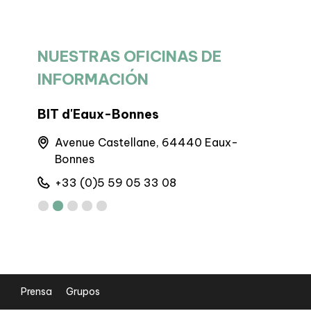
NUESTRAS OFICINAS DE
INFORMACIÓN
BIT d'Eaux-Bonnes
BP Laruns
60
Avenue Castellane, 64440 Eaux-
Maison d
Bonnes
64440 L
+33 (0)5 59 05 33 08
+33 (0)5
Prensa
Grupos