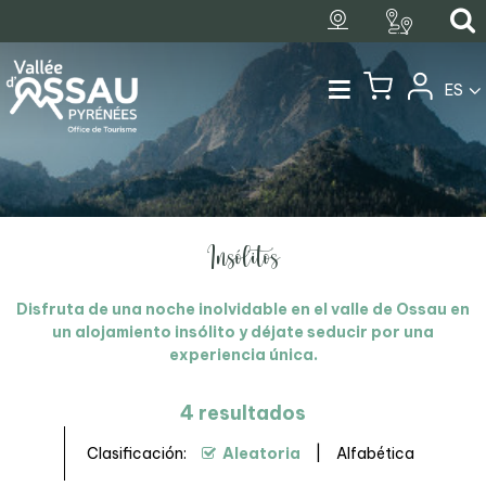
ES
Insólitos
Disfruta de una noche inolvidable en el valle de Ossau en
un alojamiento insólito y déjate seducir por una
experiencia única.
4
resultados
Clasificación:
Aleatoria
Alfabética