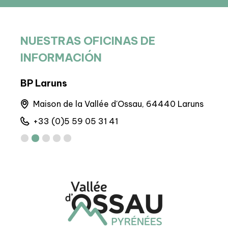
NUESTRAS OFICINAS DE
INFORMACIÓN
BP Laruns
BIT 
nes
Maison de la Vallée d'Ossau, 64440 Laruns
M
+33 (0)5 59 05 31 41
+