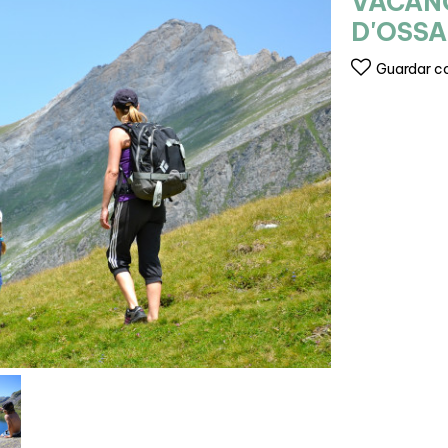
VACANC
D'OSSA
Guardar c