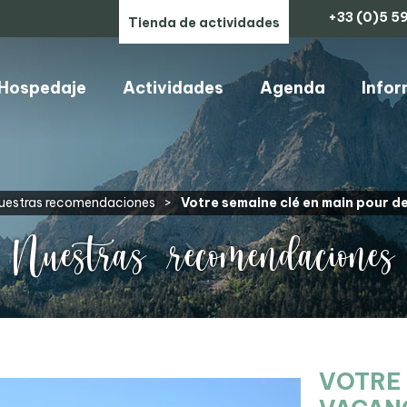
+33 (0)5 59
Tienda de actividades
Hospedaje
Actividades
Agenda
Infor
ARTESANOS, COMERCIOS Y SERVICIOS
uestras recomendaciones
>
Votre semaine clé en main pour de
Nuestras recomendaciones
VOTRE 