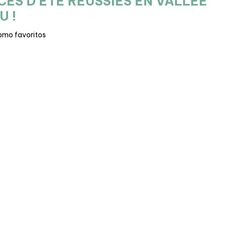
ES D'ÉTÉ RÉUSSIES EN VALLÉE
U !
omo favoritos