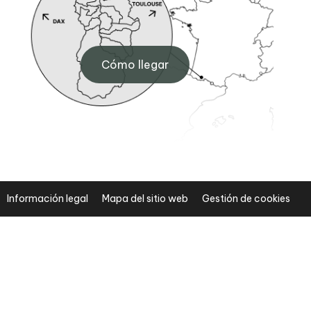
Sede de Artouste
,
Maison de Fabrèges, 64440
Cómo llegar
Artouste
+33 (0)5 59 05 34 00
Información legal
Mapa del sitio web
Gestión de cookies