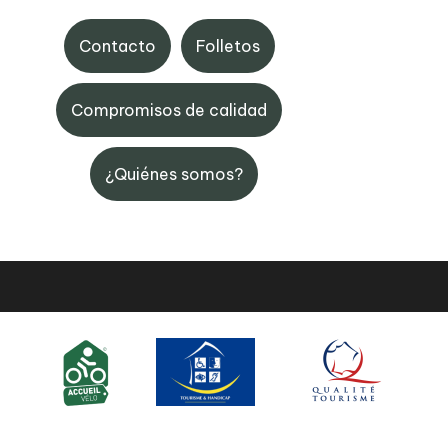
x-Bonnes
BP Laruns
Contacto
Folletos
Castellane, 64440 Eaux-
Maison de la Vallée d'Ossau
64440 Laruns
Compromisos de calidad
5 59 05 33 08
+33 (0)5 59 05 31 41
¿Quiénes somos?