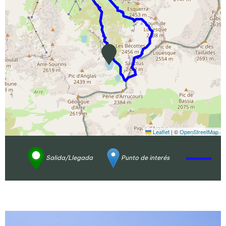
Leaflet
|
©
OpenStreetMap
Salida/Llegada
Punto de interés
Ampliar - Foto(s) (1)