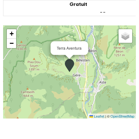
Gratuit
--
+
−
Terra Aventura
Leaflet
|
©
OpenStreetMap