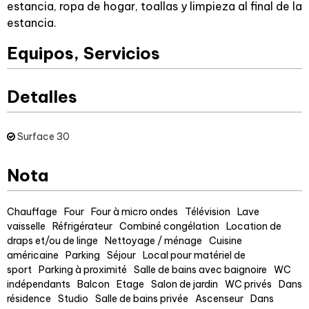
estancia, ropa de hogar, toallas y limpieza al final de la
estancia.
Equipos, Servicios
Detalles
Surface
30
Nota
Chauffage
Four
Four à micro ondes
Télévision
Lave
vaisselle
Réfrigérateur
Combiné congélation
Location de
draps et/ou de linge
Nettoyage / ménage
Cuisine
américaine
Parking
Séjour
Local pour matériel de
sport
Parking à proximité
Salle de bains avec baignoire
WC
indépendants
Balcon
Etage
Salon de jardin
WC privés
Dans
résidence
Studio
Salle de bains privée
Ascenseur
Dans