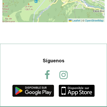
Leaflet
|
©
OpenStreetMap
Síguenos