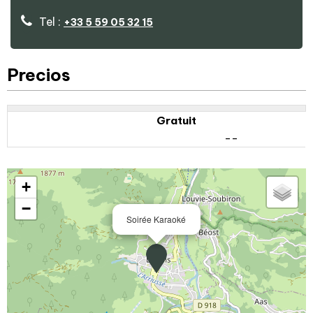
Tel :
+33 5 59 05 32 15
Precios
Gratuit
--
+
−
Soirée Karaoké