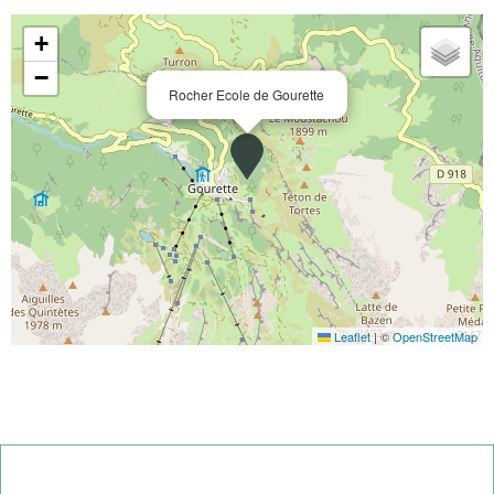
+
−
Rocher Ecole de Gourette
Leaflet
|
©
OpenStreetMap