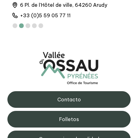
nes
6 Pl. de l'Hôtel de ville, 64260 Arudy
M
+33 (0)5 59 05 77 11
+
Contacto
Folletos