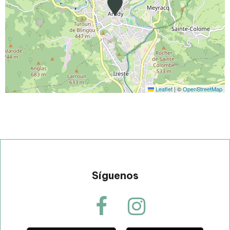
Leaflet
|
©
OpenStreetMap
Síguenos