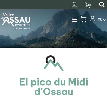
ES
El pico du Midi
d'Ossau