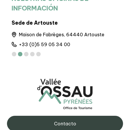
INFORMACIÓN
Sede de Artouste
Sed
Maison de Fabrèges, 64440 Artouste
6 
+33 (0)5 59 05 34 00
+
Contacto