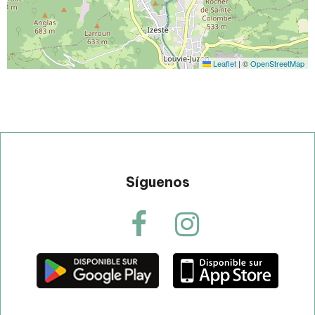
Leaflet
|
©
OpenStreetMap
Síguenos