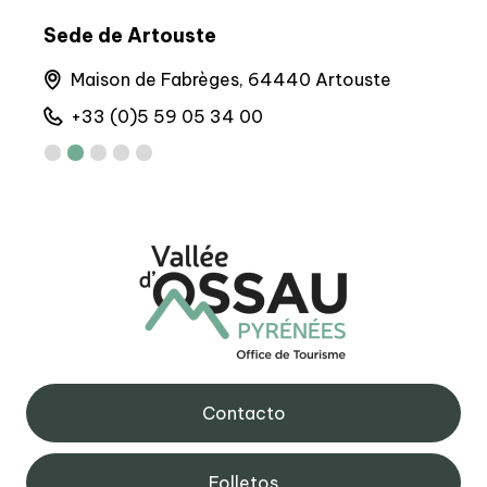
Sede de Artouste
Sed
nes
Maison de Fabrèges, 64440 Artouste
6 
+33 (0)5 59 05 34 00
+
Contacto
Folletos