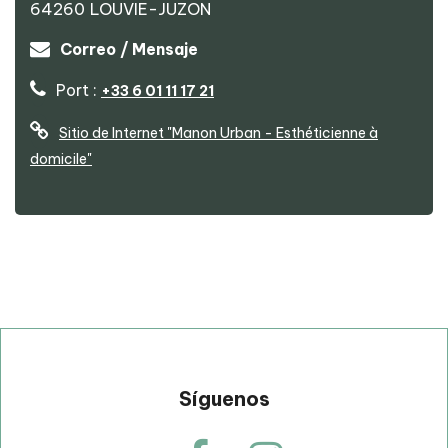
64260
LOUVIE-JUZON
Manon Urban - Esthéticienne à domicile
Correo / Mensaje
Port :
+33 6 01 11 17 21
Sitio de Internet
"Manon Urban - Esthéticienne à
domicile"
p
Síguenos