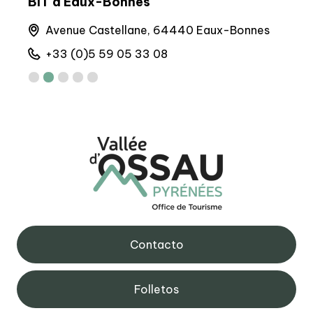
BIT d'Eaux-Bonnes
BP 
Avenue Castellane, 64440 Eaux-Bonnes
M
+33 (0)5 59 05 33 08
+
Contacto
Folletos