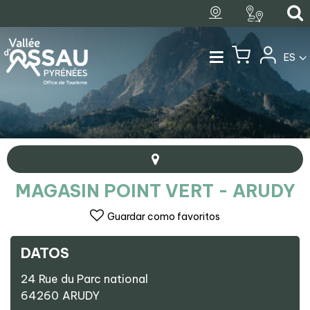
ES
MAGASIN POINT VERT - ARUDY
Guardar como favoritos
DATOS
+
24 Rue du Parc national
−
64260
ARUDY
Magasin Point vert - Arudy