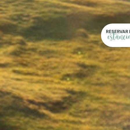
RESERVAR 
estanci