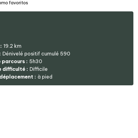
omo favoritos
:
19.2
km
:
Dénivelé positif cumulé
590
 parcours :
5h30
difficulté :
Difficile
déplacement :
à pied