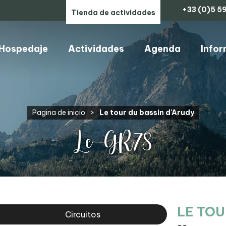
+33 (0)5 59
Tienda de actividades
Hospedaje
Actividades
Agenda
Infor
ARTESANOS, COMERCIOS Y SERVICIOS
Pagina de inicio
>
Le tour du bassin d'Arudy
Le GR78
LE TOU
Circuitos