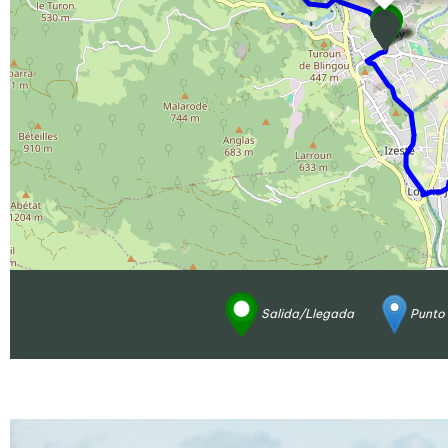
Salida/Llegada
Punto 
Ampliar - Foto(s) (1)