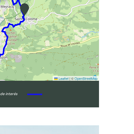
Leaflet
|
©
OpenStreetMap
de interés