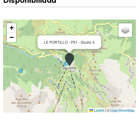
Disponibilidad
+
−
LE PORTILLO - P51 - Studio 4
Leaflet
|
©
OpenStreetMap