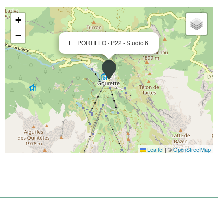
+
−
LE PORTILLO - P22 - Studio 6
Leaflet
|
©
OpenStreetMap