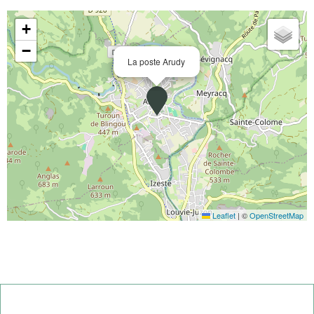
+
−
La poste Arudy
Leaflet
|
©
OpenStreetMap