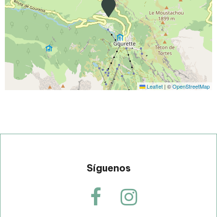
Leaflet
|
©
OpenStreetMap
Síguenos