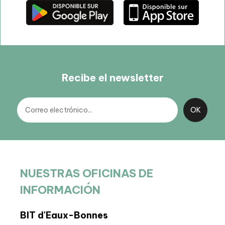
Recibe el newsletter
NUESTRAS OFICINAS DE
INFORMACIÓN
BIT d'Eaux-Bonnes
Sed