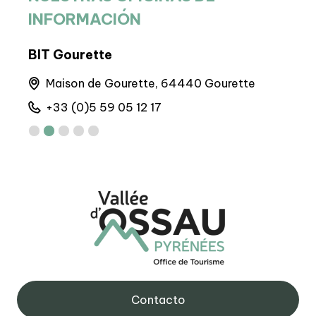
INFORMACIÓN
BIT Gourette
BIT
Maison de Gourette, 64440 Gourette
A
+33 (0)5 59 05 12 17
+
Contacto