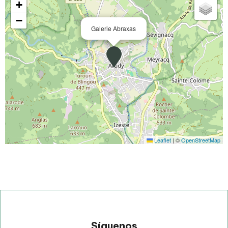
+
−
Galerie Abraxas
Leaflet
|
©
OpenStreetMap
Síguenos