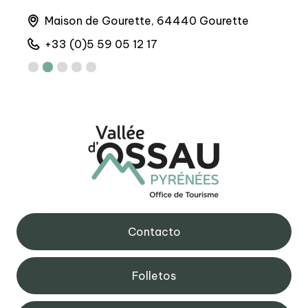
runs
Maison de Gourette, 64440 Gourette
M
+33 (0)5 59 05 12 17
+
Contacto
Folletos