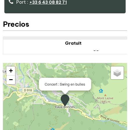
Port :
+33 6 43 08 82 71
Precios
Gratuit
--
+
−
Concert : Swing en bulles