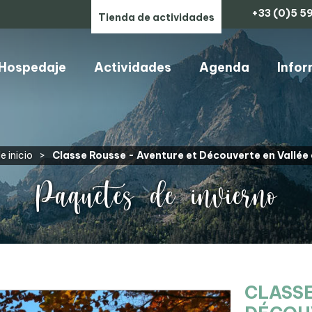
+33 (0)5 59
Tienda de actividades
Hospedaje
Actividades
Agenda
Infor
ARTESANOS, COMERCIOS Y SERVICIOS
e inicio
>
Classe Rousse - Aventure et Découverte en Vallée
Paquetes de invierno
CLASSE