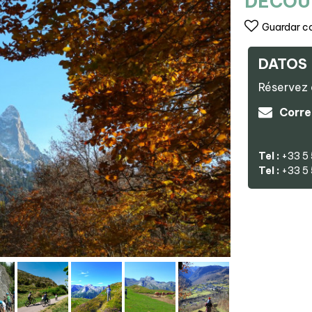
DÉCOUV
Guardar c
DATOS
Réservez 
Corre
Tel :
+33 5
Tel :
+33 5