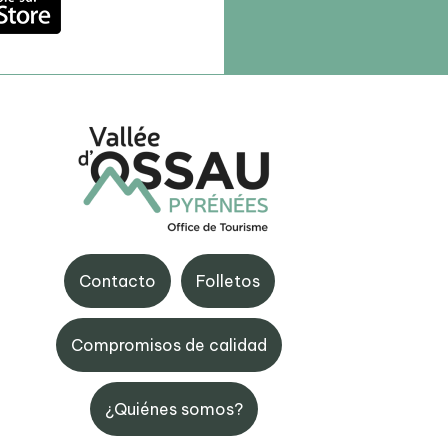
rtouste
BIT d'Eaux-Bonnes
Contacto
Folletos
de Fabrèges, 64440
Avenue Castellane, 64440
e
Bonnes
Compromisos de calidad
5 59 05 34 00
+33 (0)5 59 05 33 08
¿Quiénes somos?