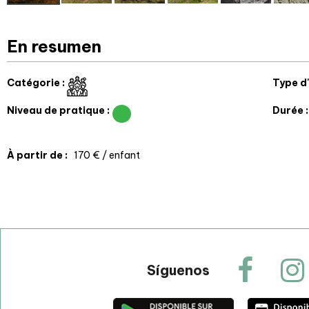
En resumen
Catégorie
:
Type d'
Niveau de pratique
:
Durée
:
À partir de
:
170 €
/ enfant
Síguenos