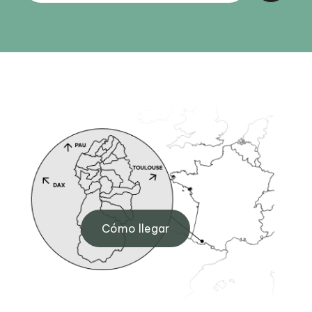
Sede de Arudy
 Eaux-
6 Pl. de l'Hôtel de ville, 64260
Cómo llegar
Arudy
+33 (0)5 59 05 77 11