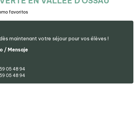
ERTE EN VALLÉE D’OSSAU
omo favoritos
dès maintenant votre séjour pour vos élèves !
o / Mensaje
 59 05 48 94
 59 05 48 94