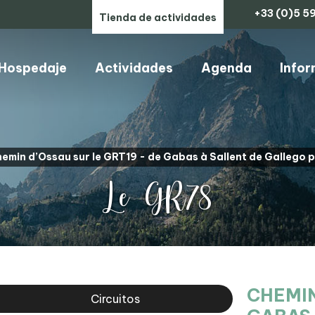
+33 (0)5 59
Tienda de actividades
Hospedaje
Actividades
Agenda
Infor
ARTESANOS, COMERCIOS Y SERVICIOS
emin d’Ossau sur le GRT19 - de Gabas à Sallent de Gallego p
Le GR78
CHEMIN
Circuitos