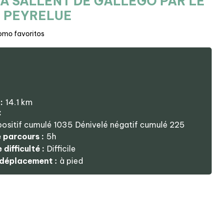
À SALLENT DE GALLEGO PAR LE
E PEYRELUE
omo favoritos
:
14.1
km
:
positif cumulé
1035
Dénivelé négatif cumulé
225
 parcours :
5h
difficulté :
Difficile
déplacement :
à pied