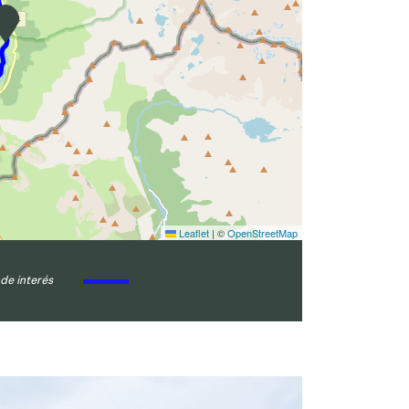
Leaflet
|
©
OpenStreetMap
de interés