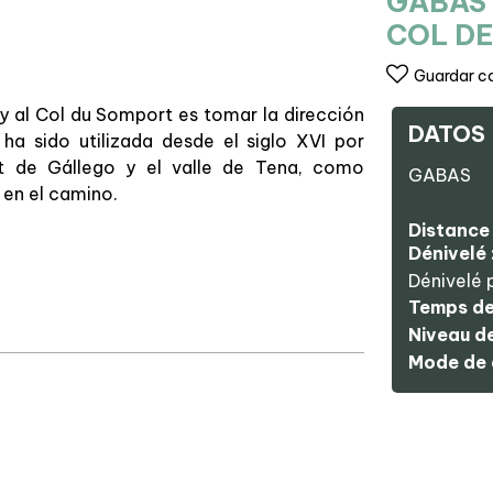
GABAS 
COL D
Guardar c
 y al Col du Somport es tomar la dirección
DATOS
 ha sido utilizada desde el siglo XVI por
nt de Gállego y el valle de Tena, como
GABAS
 en el camino.
Distance 
Dénivelé 
Dénivelé 
lent de
Temps de
Niveau de 
Mode de 