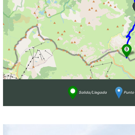
Salida/Llegada
Punto 
Ampliar - Foto(s) (1)