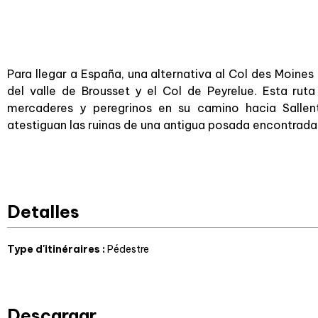
Para llegar a España, una alternativa al Col des Moines
del valle de Brousset y el Col de Peyrelue. Esta ruta
mercaderes y peregrinos en su camino hacia Salle
atestiguan las ruinas de una antigua posada encontrada
Chemin d’Ossau sur le GRT19 - de Gabas à Sal
Gallego par le Col de Peyrelue
Detalles
Type d'itinéraires
:
Pédestre
Descargar