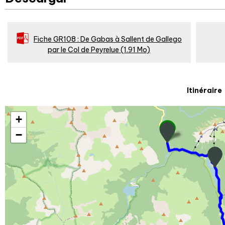
Fiche GR108 : De Gabas à Sallent de Gallego
par le Col de Peyrelue
(1.91 Mo)
Itinéraire
+
−