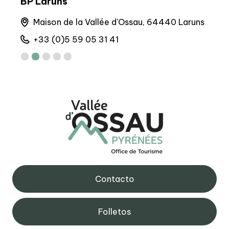
BP Laruns
Sed
Maison de la Vallée d'Ossau, 64440 Laruns
6 
+33 (0)5 59 05 31 41
+
Contacto
Folletos