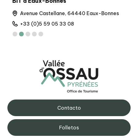
BIT d'Eaux-Bonnes
BIT 
runs
Avenue Castellane, 64440 Eaux-Bonnes
M
+33 (0)5 59 05 33 08
+
Contacto
Folletos