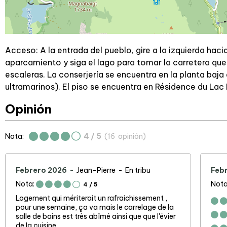
Acceso: A la entrada del pueblo, gire a la izquierda haci
aparcamiento y siga el lago para tomar la carretera que
escaleras. La conserjería se encuentra en la planta baja 
ultramarinos). El piso se encuentra en Résidence du Lac
Opinión
Nota:
4
/ 5
(
16
opinión
)
Febrero 2026
Jean-Pierre
En tribu
Feb
Nota:
Nota
4
/ 5
Logement qui mériterait un rafraichissement ,
pour une semaine, ça va mais le carrelage de la
salle de bains est très abîmé ainsi que que l'évier
de la cuisine,