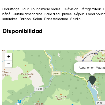
Chauffage
Four
Four à micro ondes
Télévision
Réfrigérateur
L
bébé
Cuisine américaine
Salle d'eau privée
Séjour
Local pour 
sanitaires
Balcon
Salon
Dans résidence
Studio
Disponibilidad
+
−
Appartement Madra