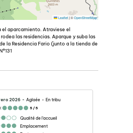
Leaflet
|
©
OpenStreetMap
a el aparcamiento. Atraviese el
 rodea las residencias. Aparque y suba las
de la Residencia Fario (junto a la tienda de
 N°131
rero 2026
Aglaée
En tribu
:
5
/ 5
Qualité de l'accueil
Emplacement