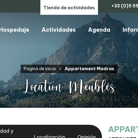
+33 (0)5 59
Tienda de actividades
Hospedaje
Actividades
Agenda
Infor
ARTESANOS, COMERCIOS Y SERVICIOS
Pagina de inicio
>
Appartement Madras
Location Meublés
APPAR
idad y
Localización
Opinión