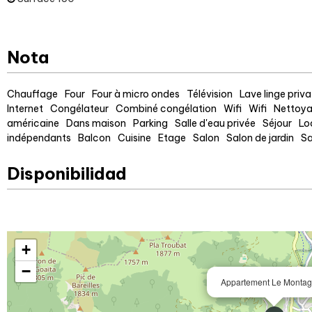
Nota
Chauffage
Four
Four à micro ondes
Télévision
Lave linge priva
Internet
Congélateur
Combiné congélation
Wifi
Wifi
Nettoya
américaine
Dans maison
Parking
Salle d'eau privée
Séjour
Lo
indépendants
Balcon
Cuisine
Etage
Salon
Salon de jardin
Sa
Disponibilidad
+
−
Appartement Le Monta