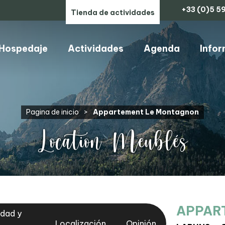
+33 (0)5 59
Tienda de actividades
Hospedaje
Actividades
Agenda
Infor
ARTESANOS, COMERCIOS Y SERVICIOS
Pagina de inicio
>
Appartement Le Montagnon
Location Meublés
APPAR
idad y
Localización
Opinión