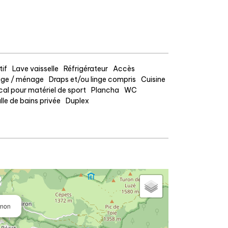
tif
Lave vaisselle
Réfrigérateur
Accès
ge / ménage
Draps et/ou linge compris
Cuisine
cal pour matériel de sport
Plancha
WC
lle de bains privée
Duplex
gnon