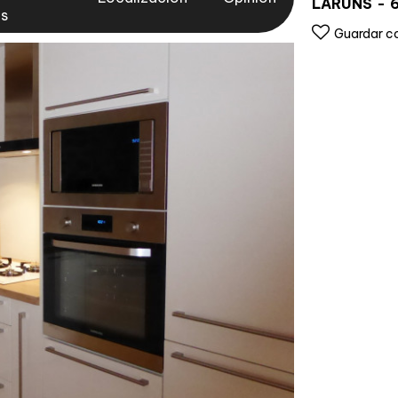
LARUNS
as
Guardar c