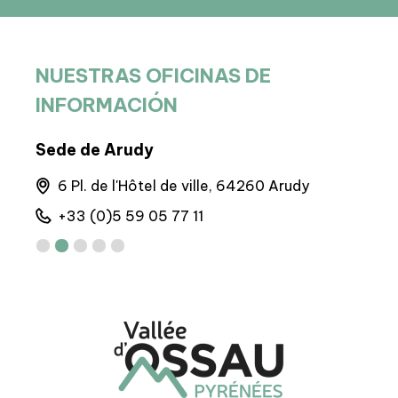
NUESTRAS OFICINAS DE
INFORMACIÓN
Sede de Arudy
Sede
nes
6 Pl. de l'Hôtel de ville, 64260 Arudy
M
+33 (0)5 59 05 77 11
+