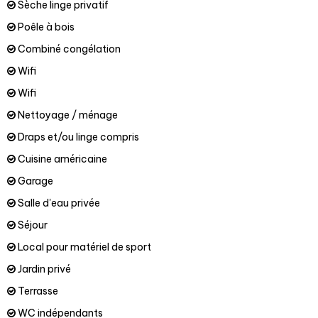
Sèche linge privatif
Poêle à bois
Combiné congélation
Wifi
Wifi
Nettoyage / ménage
Draps et/ou linge compris
Cuisine américaine
Garage
Salle d'eau privée
Séjour
Local pour matériel de sport
Jardin privé
Terrasse
WC indépendants