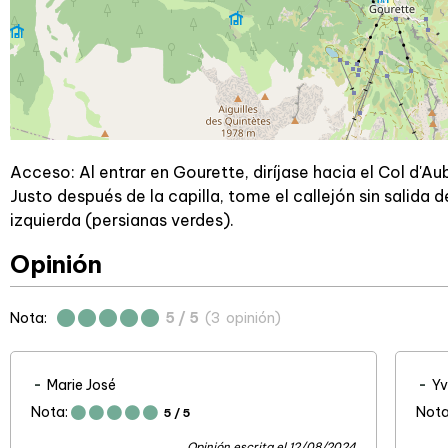
Acceso: Al entrar en Gourette, diríjase hacia el Col d'A
Justo después de la capilla, tome el callejón sin salida de 
izquierda (persianas verdes).
Opinión
Nota:
5
/ 5
(
3
opinión
)
Marie José
Yv
Nota:
Nota
5
/ 5
Opinión escrita el 12/08/2024