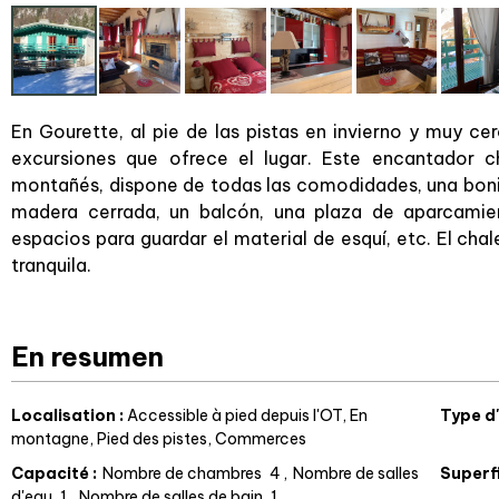
En Gourette, al pie de las pistas en invierno y muy ce
excursiones que ofrece el lugar. Este encantador c
montañés, dispone de todas las comodidades, una boni
madera cerrada, un balcón, una plaza de aparcamien
espacios para guardar el material de esquí, etc. El chal
tranquila.
En resumen
Localisation
:
Accessible à pied depuis l'OT
En
Type d
montagne
Pied des pistes
Commerces
Capacité
:
Nombre de chambres
4
Nombre de salles
Superf
d'eau
1
Nombre de salles de bain
1