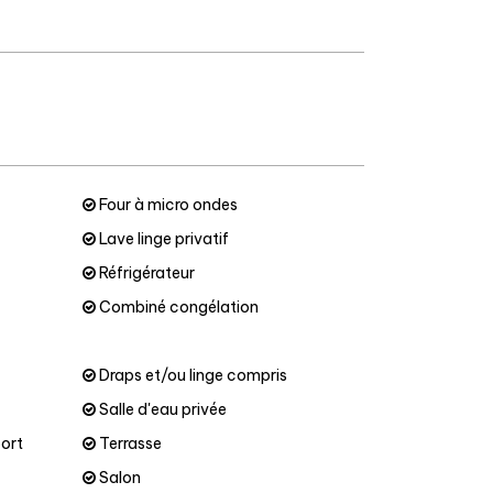
Four à micro ondes
Lave linge privatif
Réfrigérateur
Combiné congélation
Draps et/ou linge compris
Salle d'eau privée
port
Terrasse
Salon