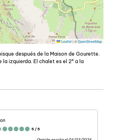
Leaflet
|
©
OpenStreetMap
ubisque después de la Maison de Gourette.
la izquierda. El chalet es el 2º a la
on
:
5
/ 5
Opinión escrita el 04/03/2024