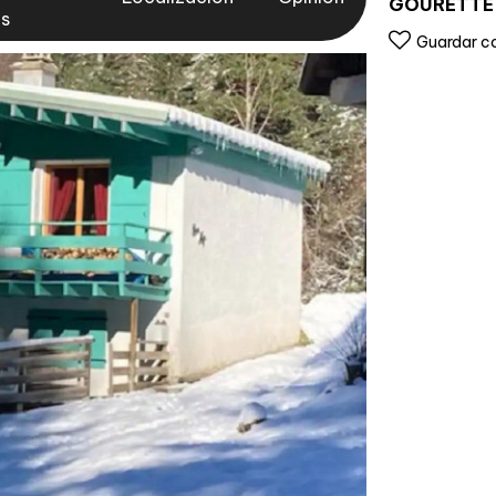
GOURETTE
as
Guardar c