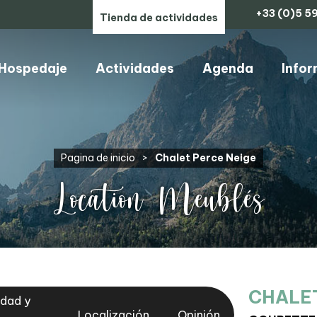
+33 (0)5 59
Tienda de actividades
Hospedaje
Actividades
Agenda
Infor
ARTESANOS, COMERCIOS Y SERVICIOS
Pagina de inicio
>
Chalet Perce Neige
Location Meublés
CHALET
idad y
Localización
Opinión