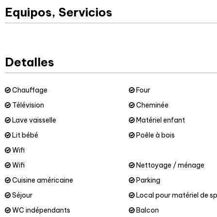
Equipos, Servicios
Detalles
Chauffage
Four
Télévision
Cheminée
Lave vaisselle
Matériel enfant
Lit bébé
Poêle à bois
Wifi
Wifi
Nettoyage / ménage
Cuisine américaine
Parking
Séjour
Local pour matériel de s
WC indépendants
Balcon