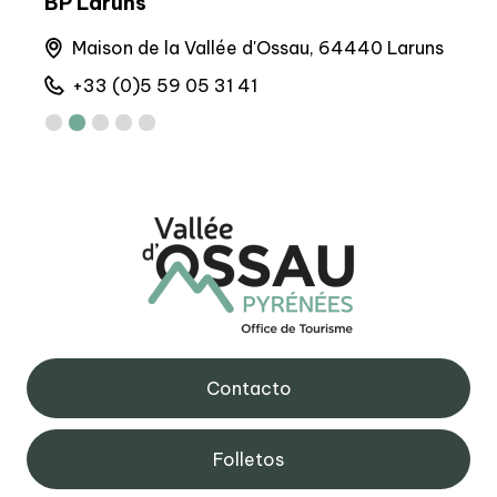
BP Laruns
Sede
Maison de la Vallée d'Ossau, 64440 Laruns
M
+33 (0)5 59 05 31 41
+
Contacto
Folletos