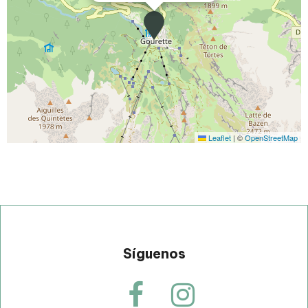
Leaflet
|
©
OpenStreetMap
Síguenos