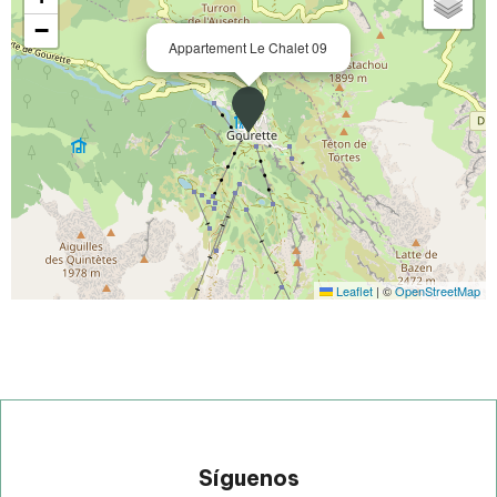
−
Appartement Le Chalet 09
Leaflet
|
©
OpenStreetMap
Síguenos