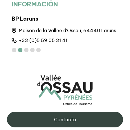
INFORMACIÓN
BP Laruns
BIT
Maison de la Vallée d'Ossau, 64440 Laruns
A
+33 (0)5 59 05 31 41
+
Contacto